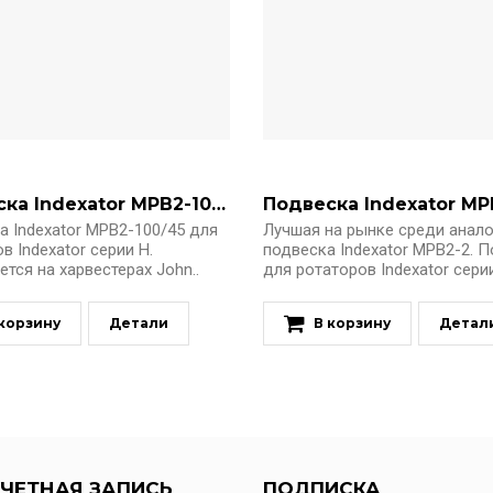
Подвеска Indexator MPB2-100/45 (5016555)
 Indexator MPB2-100/45 для
Лучшая на рынке среди анал
в Indexator серии H.
подвеска Indexator MPB2-2. 
тся на харвестерах John..
для ротаторов Indexator серии 
 корзину
Детали
В корзину
Детал
ЧЕТНАЯ ЗАПИСЬ
ПОДПИСКА