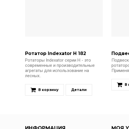
Ротатор Indexator H 182
Ротаторы Indexator серии H - это
Подвеска
современные и производительные
ротаторо
агрегаты для использование на
Применяе
лесных..
В
В корзину
Детали
ИНФОРМАЦИЯ
МОЯ У