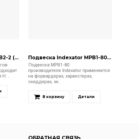
Подвеска Indexator MPB2-2 (5016558)
Подвеска Indexator MPB1-80 (5016550)
огов
Подвеска MPB1-80
Подходит
производителя Indexator применяется
H. ..
на форвардерах, харвестерах,
скиддерах, эк..
и
В корзину
Детали
ОБРАТНАЯ СВЯЗЬ