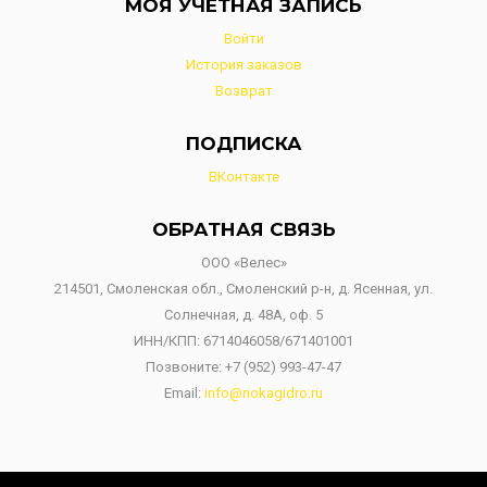
МОЯ УЧЕТНАЯ ЗАПИСЬ
Войти
История заказов
Возврат
ПОДПИСКА
ВКонтакте
ОБРАТНАЯ СВЯЗЬ
ООО «Велес»
214501, Смоленская обл., Смоленский р-н, д. Ясенная, ул.
Солнечная, д. 48А, оф. 5
ИНН/КПП: 6714046058/671401001
Позвоните:
+7 (952) 993-47-47
Email:
info@nokagidro.ru