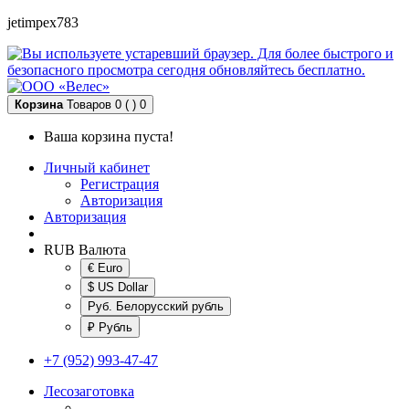
jetimpex783
Корзина
Товаров 0 ( )
0
Ваша корзина пуста!
Личный кабинет
Регистрация
Авторизация
Авторизация
RUB
Валюта
€ Euro
$ US Dollar
Руб. Белорусский рубль
₽ Рубль
+7 (952) 993-47-47
Лесозаготовка