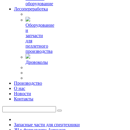
оборудование
Лесопереработка
Оборудование
и
запчасти
для
пеллетного
производства
Дровоколы
Производство
О нас
Новости
Контакты
Запасные части для спецтехники
ЗЧ к форвардеру Амкодор