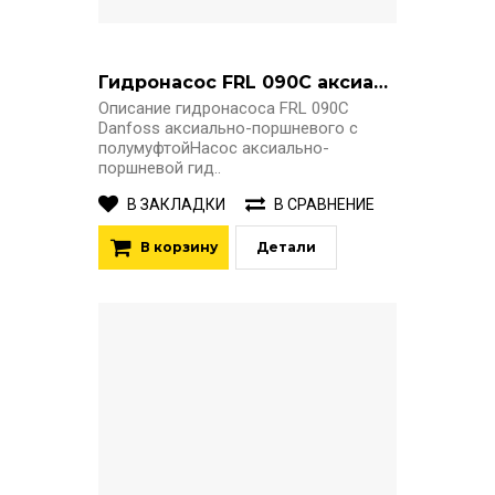
Гидронасос FRL 090C аксиально-поршневой регулируемый с полумуфтой
Описание гидронасоса FRL 090C
Danfoss аксиально-поршневого с
полумуфтойНасос аксиально-
поршневой гид..
В ЗАКЛАДКИ
В СРАВНЕНИЕ
В корзину
Детали