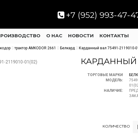
+7 (952) 993-47-4
ПРОИЗВОДСТВО
О НАС
НОВОСТИ
КОНТАКТЫ
мкодор
трактор AMKODOR 2661
Белкард
Карданный вал 75491-2119010-0
КАРДАННЫЙ ВА
ТОРГОВЫЕ МАРКИ
БЕЛ
МОДЕЛЬ:
7549
01(0
НАЛИЧИЕ:
ПРЕ
ЗАК
КОЛИЧЕСТВО