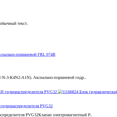
обычный текст.
-N-3-К4N2-A1N). Аксиально-поршневой гидр..
 гидрораспределителя PVG32
аспределителя PVG32Клапан электромагнитный P..