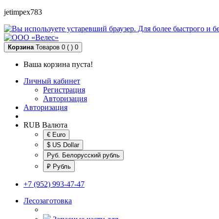
jetimpex783
Корзина
Товаров 0 ( )
0
Ваша корзина пуста!
Личный кабинет
Регистрация
Авторизация
Авторизация
RUB
Валюта
€ Euro
$ US Dollar
Руб. Белорусский рубль
₽ Рубль
+7 (952) 993-47-47
Лесозаготовка