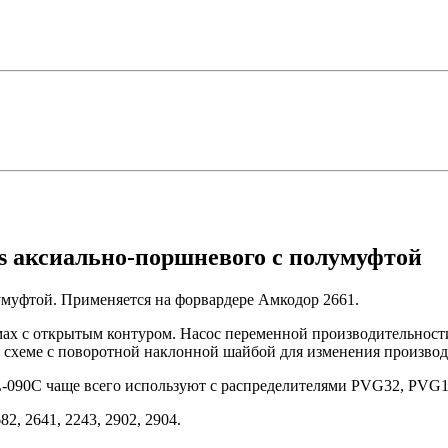
s аксиально-поршневого с полумуфтой
муфтой. Применяется на форвардере Амкодор 2661.
ах с открытым контуром. Насос переменной производительности
 схеме с поворотной наклонной шайбой для изменения произво
L-090C чаще всего используют с распределителями PVG32, PVG
2, 2641, 2243, 2902, 2904.