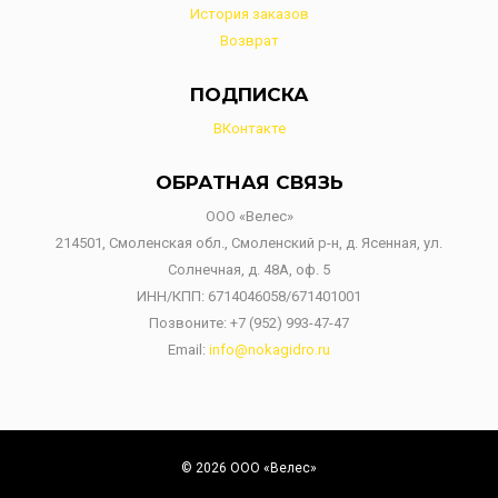
История заказов
Возврат
ПОДПИСКА
ВКонтакте
ОБРАТНАЯ СВЯЗЬ
ООО «Велес»
214501, Смоленская обл., Смоленский р-н, д. Ясенная, ул.
Солнечная, д. 48А, оф. 5
ИНН/КПП: 6714046058/671401001
Позвоните:
+7 (952) 993-47-47
Email:
info@nokagidro.ru
© 2026 ООО «Велес»