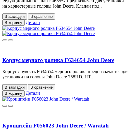
Редукционный клапан F065557 предназначен для установки
на харвестерные головы John Deere. Клапан под..
В закладки
В сравнение
Детали
В корзину
Корпус мерного ролика F634654 John Deere
Корпус / рукоять F634654 мерного ролика предназначается для
установки на головы John Deere 758HD, HT..
В закладки
В сравнение
Детали
В корзину
Кронштейн F056023 John Deere / Waratah