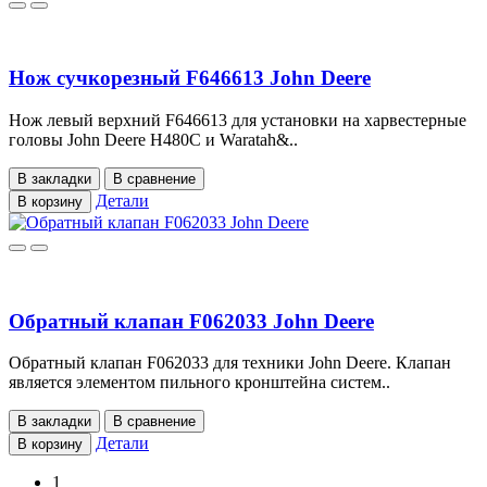
Нож сучкорезный F646613 John Deere
Нож левый верхний F646613 для установки на харвестерные
головы John Deere H480C и Waratah&..
В закладки
В сравнение
Детали
В корзину
Обратный клапан F062033 John Deere
Обратный клапан F062033 для техники John Deere. Клапан
является элементом пильного кронштейна систем..
В закладки
В сравнение
Детали
В корзину
1