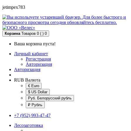
jetimpex783
Корзина
Товаров 0 ( )
0
Ваша корзина пуста!
Личный кабинет
Регистрация
Авторизация
Авторизация
RUB
Валюта
€ Euro
$ US Dollar
Руб. Белорусский рубль
₽ Рубль
+7 (952) 993-47-47
Лесозаготовка