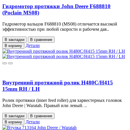
Гидромотор протяжки John Deere F688810
(Poclain MS08)
Гидромотор вальцов F688810 (MS08) отличается высокой
эффективностью при любой скорости и рабочем дав..
В закладки
В сравнение
Детали
В корзину
Внутренний протяжной ролик H480C/H415
15mm RH / LH
Ролик протяжки (inner feed roller) для харвестерных головок
John Deere | Waratah. Правый или левый. ..
В закладки
В сравнение
Детали
В корзину