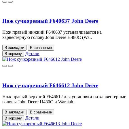
Нож сучкорезный F640637 John Deere
Нож правый нижний F640637 устанавливается на
харвестерную голову John Deere H480C (Wa..
В закладки
В сравнение
Детали
В корзину
Нож сучкорезный F646612 John Deere
Нож правый верхний F646612 для установки на харвестерные
головы John Deere H480C и Waratah..
В закладки
В сравнение
Детали
В корзину