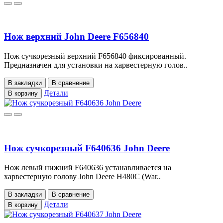
Нож верхний John Deere F656840
Нож сучкорезный верхний F656840 фиксированный.
Предназначен для установки на харвестерную голов..
В закладки
В сравнение
Детали
В корзину
Нож сучкорезный F640636 John Deere
Нож левый нижний F640636 устанавливается на
харвестерную голову John Deere H480C (War..
В закладки
В сравнение
Детали
В корзину