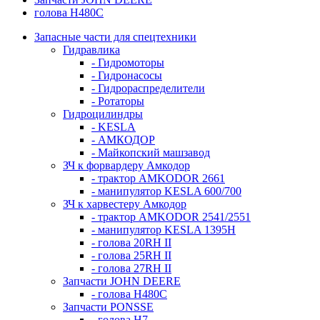
голова H480C
Запасные части для спецтехники
Гидравлика
- Гидромоторы
- Гидронасосы
- Гидрораспределители
- Ротаторы
Гидроцилиндры
- KESLA
- АМКОДОР
- Майкопский машзавод
ЗЧ к форвардеру Амкодор
- трактор AMKODOR 2661
- манипулятор KESLA 600/700
ЗЧ к харвестеру Амкодор
- трактор AMKODOR 2541/2551
- манипулятор KESLA 1395H
- голова 20RH II
- голова 25RH II
- голова 27RH II
Запчасти JOHN DEERE
- голова H480C
Запчасти PONSSE
- голова H7