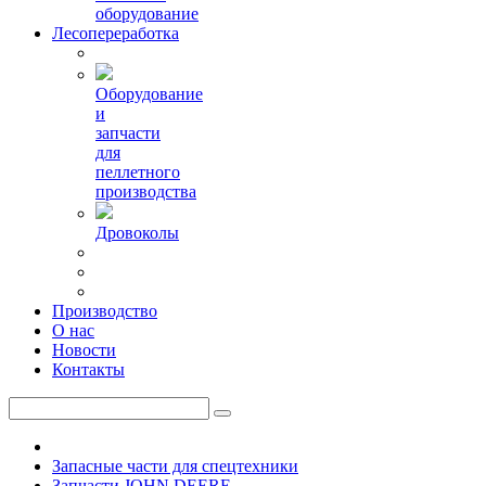
оборудование
Лесопереработка
Оборудование
и
запчасти
для
пеллетного
производства
Дровоколы
Производство
О нас
Новости
Контакты
Запасные части для спецтехники
Запчасти JOHN DEERE