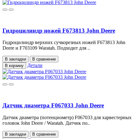
Гидроцилиндр ножей F673813 John Deere
Гидроцилиндр верхних сучкорезных ножей F673813 John
Deere и F703109 Waratah. Подходит для ..
В закладки
В сравнение
Детали
В корзину
Датчик диаметра F067033 John Deere
Датчик диаметра (потенциометр) F067033 для харвестерных
головок John Deere / Waratah. Датчик по..
В закладки
В сравнение