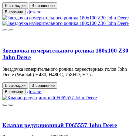
В закладки
В сравнение
Детали
В корзину
Звездочка измерительного ролика 180x100 Z30
John Deere
Звездочка измерительного ролика харвестерных голов John
Deere (Waratah) H480, H480C, 758HD, H75..
В закладки
В сравнение
Детали
В корзину
Клапан редукционный F065557 John Deere