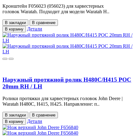
Кронштейн F056023 (056023) для харвестерных
головок Waratah. Подходит для модели Waratah H..
В закладки
В сравнение
Детали
В корзину
Наружный протяжной ролик H480C/H415 POC
20mm RH / LH
Ролики протяжки для харвестерных головок John Deere |
Waratah H480C, H415, H425. Направление: п..
В закладки
В сравнение
Детали
В корзину