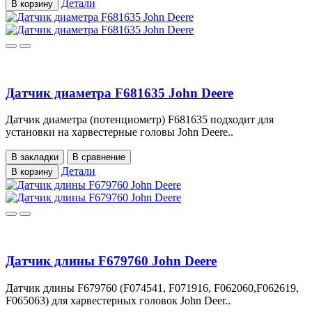
Детали
В корзину
Датчик диаметра F681635 John Deere
Датчик диаметра (потенциометр) F681635 подходит для
установки на харвестерные головы John Deere..
В закладки
В сравнение
Детали
В корзину
Датчик длины F679760 John Deere
Датчик длины F679760 (F074541, F071916, F062060,F062619,
F065063) для харвестерных головок John Deer..