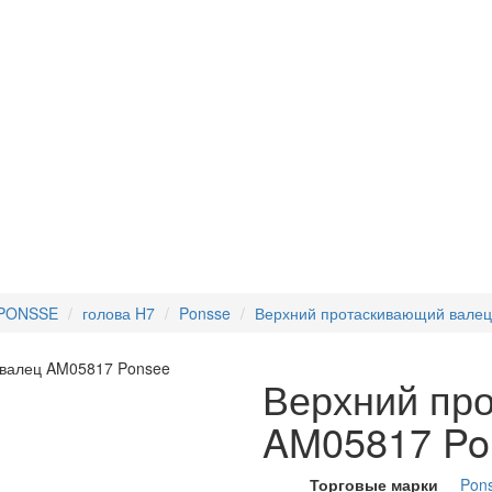
 PONSSE
голова H7
Ponsse
Верхний протаскивающий вале
Верхний пр
AM05817 Po
Торговые марки
Pon