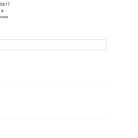
5817
 в
ичии