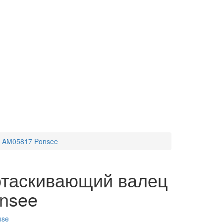
ц AM05817 Ponsee
отаскивающий валец
nsee
sse