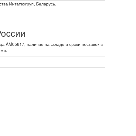
ства Интатехгруп, Беларусь.
России
а AM05817, наличие на складе и сроки поставок в
емя.