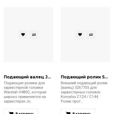
Подающий валец John Deere H480C Danfoss
Подающий ролик 5267705 Komatsu
Подающие ролики для
Внешний подающий ролик
харвестерной головки
(валец) 5267705 для
Waratah H480C, которая
харвестерных головок
широко применяется на
Komatsu C124 / C144.
харвестерах Jo..
Ролик прот..
В корзину
В корзину