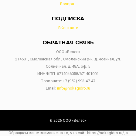
Возврат
ПОДПИСКА
ВКонтакте
ОБРАТНАЯ СВЯЗЬ
ООО «Велес»
214501, Смоленская обл., Смоленский р-н, д. Ясенная, ул.
Солнечная, д. 48А, оф. 5
ИНН/КПП: 6714046058/671401001
Позвоните:
+7 (952) 993-47-47
Email:
info@nokagidro.ru
© 2026 ООО «Велес»
Обращаем ваше внимание на то, что сайт https://nokagidro.ru/, а