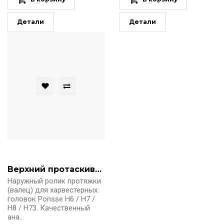
Детали
Детали
Верхний протаскивающий валец AM05817 Ponsee
Наружный ролик протяжки
(валец) для харвестерных
головок Ponsse Н6 / H7 /
H8 / Н73. Качественный
ана..