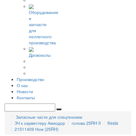
Оборудование
и
запчасти
для
пеллетного
производства
Дровоколы
Производство
О нас
Новости
Контакты
Запасные части для спецтехники
ЗЧ к харвестеру Амкодор
голова 25RH II
Kesla
21511409 Нож (25RH)