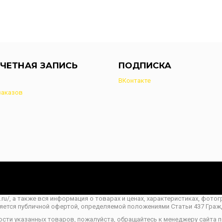
ЧЕТНАЯ ЗАПИСЬ
ПОДПИСКА
ВКонтакте
заказов
o.ru/, а также вся информация о товарах и ценах, характеристиках, фот
ляется публичной офертой, определяемой положениями Статьи 437 Граж
ости указанных товаров, пожалуйста, обращайтесь к менеджеру сайта 