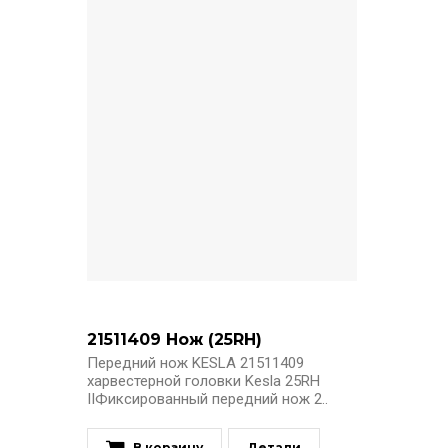
21511409 Нож (25RH)
Передний нож KESLA 21511409
харвестерной головки Kesla 25RH
IIФиксированный передний нож 2..
В корзину
Детали