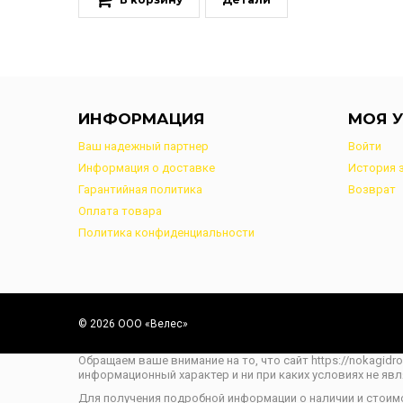
ИНФОРМАЦИЯ
МОЯ У
Ваш надежный партнер
Войти
Информация о доставке
История 
Гарантийная политика
Возврат
Оплата товара
Политика конфиденциальности
© 2026 ООО «Велес»
Обращаем ваше внимание на то, что сайт https://nokagidr
информационный характер и ни при каких условиях не яв
Для получения подробной информации о наличии и стоим