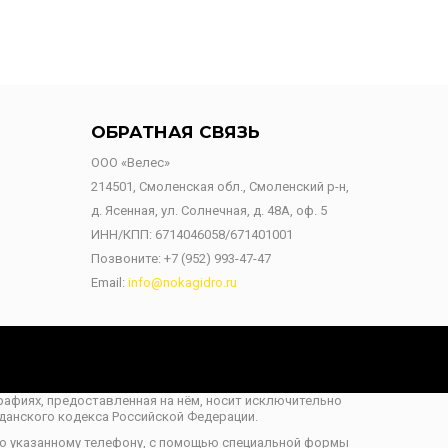
ОБРАТНАЯ СВЯЗЬ
ООО «Велес»
214501, Смоленская обл., Смоленский р-н,
д. Ясенная, ул. Солнечная, д. 48А, оф. 5
ИНН/КПП: 6714046058/671401001
Позвоните:
+7 (952) 993-47-47
Email:
info@nokagidro.ru
ографиях, предоставленная на нём, носит исключительно
данского кодекса Российской Федерации.
по указанному телефону, с помощью специальной формы