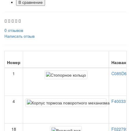
В сравнение
0 отзывов
Написать отзыв
Номер
Название
1
C085D60 
4
F40033140
18
F0227938