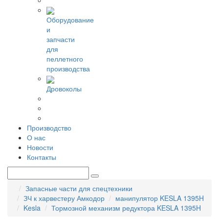
Оборудование
и
запчасти
для
пеллетного
производства
Дровоколы
Производство
О нас
Новости
Контакты
Запасные части для спецтехники
ЗЧ к харвестеру Амкодор
манипулятор KESLA 1395H
Kesla
Тормозной механизм редуктора KESLA 1395H