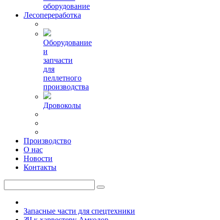
оборудование
Лесопереработка
Оборудование
и
запчасти
для
пеллетного
производства
Дровоколы
Производство
О нас
Новости
Контакты
Запасные части для спецтехники
ЗЧ к харвестеру Амкодор