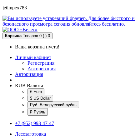
jetimpex783
Корзина
Товаров 0 ( )
0
Ваша корзина пуста!
Личный кабинет
Регистрация
Авторизация
Авторизация
RUB
Валюта
€ Euro
$ US Dollar
Руб. Белорусский рубль
₽ Рубль
+7 (952) 993-47-47
Лесозаготовка