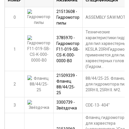
НОМЕР
НАЗВАНИЕ
СПЕЦИФИКАЦИЯ
21513608 -
0
Гидромотор
ASSEMBLY SAW MOTO
пилы
Технические
3785970 -
характеристики гидро
Гидромотор
для пил харвестерных
1
F11-019-SB-
KESLA 20RHГидромото
CS-K-000-
применяется для пил
0000-B0
харвестерных голов K
(Гидром...
21509339 -
88/44/25-25. Фланец 
Фланец
2
для гидромотора пилы
88/44/25-
20RH II, 25RH II. №2.
25
3300739 -
3
CDE-13- 404"
Звёздочка
Фланец гидромотора 
для харвестера