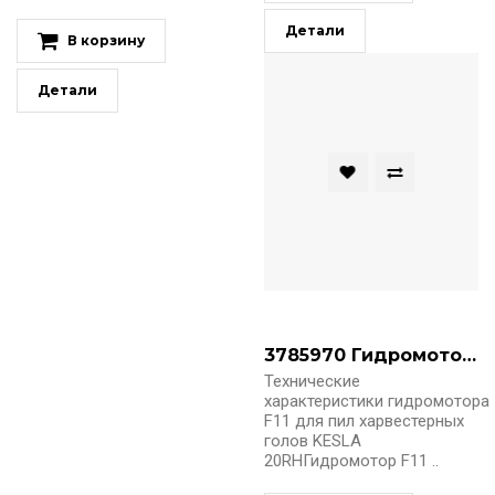
Детали
В корзину
Детали
3785970 Гидромотор F11-019-SB-CS-K-000-0000-B0
Технические
характеристики гидромотора
F11 для пил харвестерных
голов KESLA
20RHГидромотор F11 ..