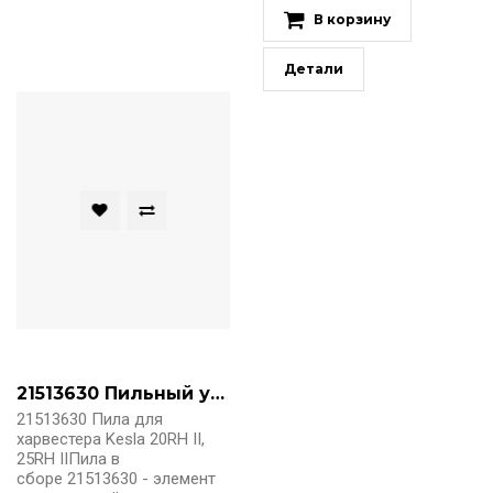
В корзину
Детали
21513630 Пильный узел
21513630 Пила для
харвестера Kesla 20RH II,
25RH IIПила в
сборе 21513630 - элемент