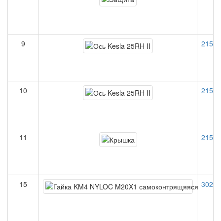
9
21509
10
21513
11
21513
15
30201