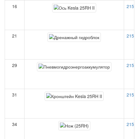
16
21509
21
21513
29
21512
31
21513
34
21511