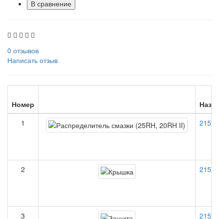
В сравнение
0 отзывов
Написать отзыв
Номер
Назв
1
21512
2
21509
3
21512