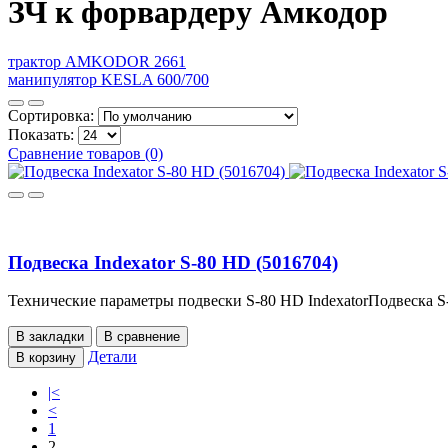
ЗЧ к форвардеру Амкодор
трактор AMKODOR 2661
манипулятор KESLA 600/700
Сортировка:
Показать:
Сравнение товаров (0)
Подвеска Indexator S-80 HD (5016704)
Технические параметры подвески S-80 HD IndexatorПодвеска S-
В закладки
В сравнение
Детали
В корзину
|<
<
1
2