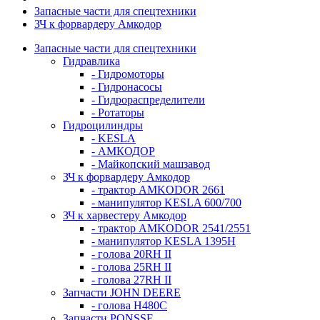
Запасные части для спецтехники
ЗЧ к форвардеру Амкодор
Запасные части для спецтехники
Гидравлика
- Гидромоторы
- Гидронасосы
- Гидрораспределители
- Ротаторы
Гидроцилиндры
- KESLA
- АМКОДОР
- Майкопский машзавод
ЗЧ к форвардеру Амкодор
- трактор AMKODOR 2661
- манипулятор KESLA 600/700
ЗЧ к харвестеру Амкодор
- трактор AMKODOR 2541/2551
- манипулятор KESLA 1395H
- голова 20RH II
- голова 25RH II
- голова 27RH II
Запчасти JOHN DEERE
- голова H480C
Запчасти PONSSE