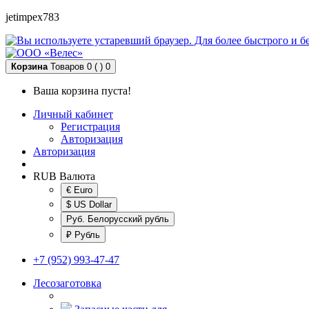
jetimpex783
Корзина
Товаров 0 ( )
0
Ваша корзина пуста!
Личный кабинет
Регистрация
Авторизация
Авторизация
RUB
Валюта
€ Euro
$ US Dollar
Руб. Белорусский рубль
₽ Рубль
+7 (952) 993-47-47
Лесозаготовка