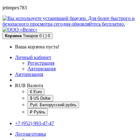
jetimpex783
Корзина
Товаров 0 ( )
0
Ваша корзина пуста!
Личный кабинет
Регистрация
Авторизация
Авторизация
RUB
Валюта
€ Euro
$ US Dollar
Руб. Белорусский рубль
₽ Рубль
+7 (952) 993-47-47
Лесозаготовка