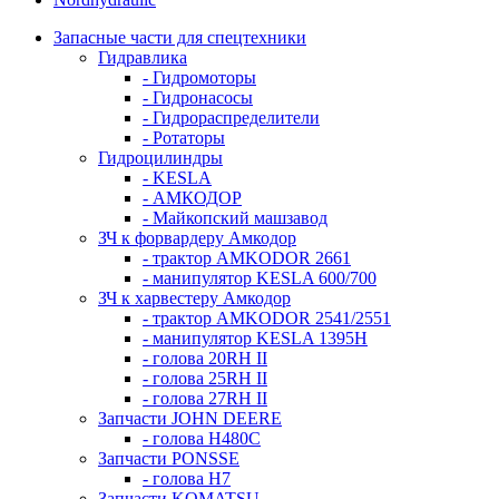
Запасные части для спецтехники
Гидравлика
- Гидромоторы
- Гидронасосы
- Гидрораспределители
- Ротаторы
Гидроцилиндры
- KESLA
- АМКОДОР
- Майкопский машзавод
ЗЧ к форвардеру Амкодор
- трактор AMKODOR 2661
- манипулятор KESLA 600/700
ЗЧ к харвестеру Амкодор
- трактор AMKODOR 2541/2551
- манипулятор KESLA 1395H
- голова 20RH II
- голова 25RH II
- голова 27RH II
Запчасти JOHN DEERE
- голова H480C
Запчасти PONSSE
- голова H7
Запчасти KOMATSU